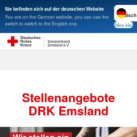
Sprache w
Sie befinden sich auf der deutschen Website
You are on the German website, you can use the
Suche
switch to switch to the English one
Alles klar
Kreisverband
Emsland e.V.
Stellenangebote
DRK Emsland