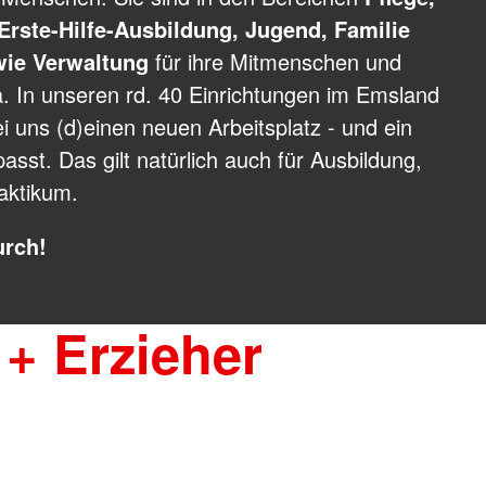
 und Anträge
Erste-Hilfe-Ausbildung, Jugend, Familie
Spenden
Blutspendetermine
wie Verwaltung
für ihre Mitmenschen und
Rettung
Bereitschaften
. In unseren rd. 40 Einrichtungen im Emsland
Schnelleinsatzgruppe
rsicht
i uns (d)einen neuen Arbeitsplatz - und ein
ienst
Das DRK
asst. Das gilt natürlich auch für Ausbildung,
Gesamtübersicht
enst
aktikum.
Grundsätze
ften
DRK Leitbild
sdienst
urch!
Auftrag
Geschichte
 + Erzieher