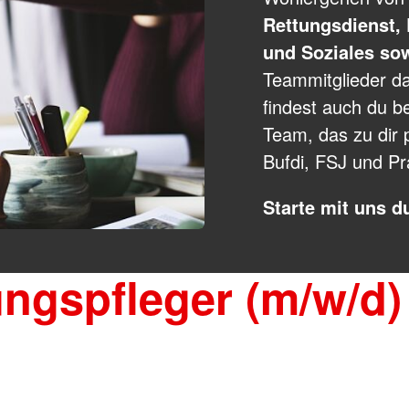
Das Internationale Fest
Formulare
Rettungsdienst, 
Migrationsberatung Apps
AGB
und Soziales so
Schutz & 
d
Teammitglieder da
Gesamtübe
findest auch du be
Rettungsd
Team, das zu dir p
IntraRett
Sanitätsdi
Bufdi, FSJ und Pr
Bereitscha
Betreuung
Starte mit uns d
ungspfleger (m/w/d)