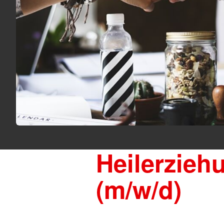
Gesamtübersicht
Kita Homeric
Hausnotruf
Kita Dünennest
Essen auf Rädern
Kita Villa Kunterbunt
Krankentransport
Kita Regenbogenlan
Hörzeitung
Kita Vosseberg
Kita Nautilus
Angebote für Senioren
Kita Zauberwald
Gesamtübersicht
Gymnastik
Wassergymnastik
Tanzen
Seniorennachmittag
Heilerzieh
(m/w/d)