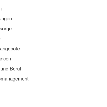
g
tungen
rsorge
o
sangebote
ancen
 und Beruf
itsmanagement