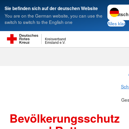
Sprache w
Sie befinden sich auf der deutschen Website
You are on the German website, you can use the
Suche
switch to switch to the English one
Alles klar
Kreisverband
Emsland e.V.
Gesamtübersi
Sch
Ges
Bevölkerungsschutz