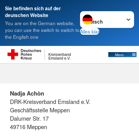
Sie befinden sich auf der
Sprache wechseln zu
deutschen Website
Suche
You are on the German website,
you can use the switch to switch to
Alles klar
the English one
Menü
Kreisverband
Emsland e.V.
Inklusionsbeauftrage
Nadja Achòn
DRK-Kreisverband Emsland e.V.
Geschäftsstelle Meppen
Dalumer Str. 17
49716 Meppen