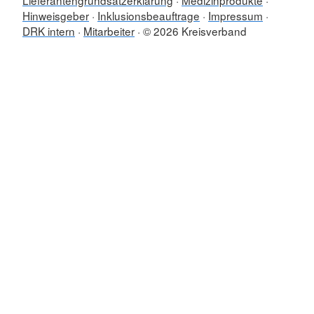
Lieferantengrundsatzerklärung
Medizinprodukte
Hinweisgeber
Inklusionsbeauftrage
Impressum
DRK intern
Mitarbeiter
© 2026 Kreisverband