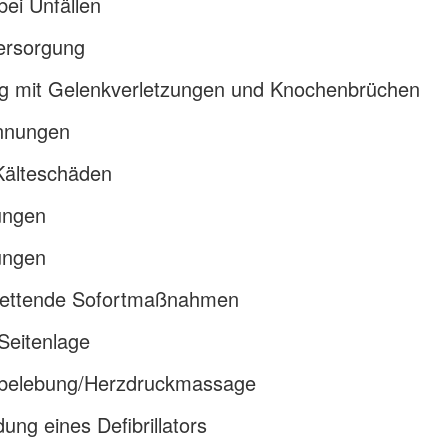
bei Unfällen
rsorgung
 mit Gelenkverletzungen und Knochenbrüchen
nnungen
Kälteschäden
ungen
ungen
rettende Sofortmaßnahmen
 Seitenlage
belebung/Herzdruckmassage
ng eines Defibrillators