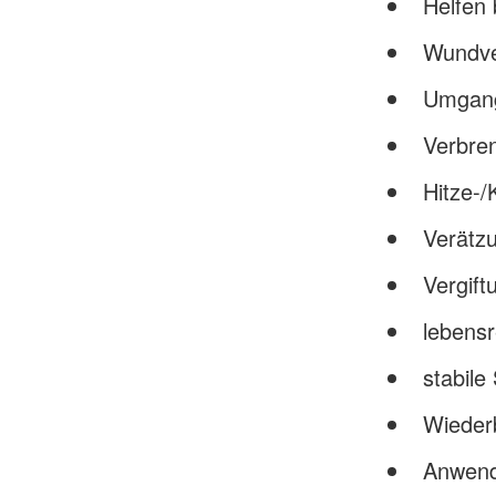
Helfen 
Wundve
Umgang
Verbre
Hitze-/
Verätz
Vergift
lebens
stabile
Wieder
Anwendu