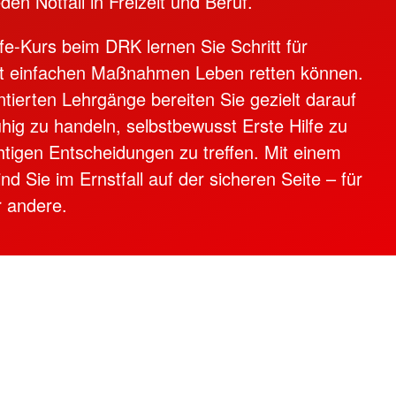
eden Notfall in Freizeit und Beruf.
 und Anträge
Spenden
Blutspendetermine
lfe-Kurs beim DRK lernen Sie Schritt für
Bereitschaften
Rettung
mit einfachen Maßnahmen Leben retten können.
Schnelleinsatzgruppe
ntierten Lehrgänge bereiten Sie gezielt darauf
rsicht
Das DRK
ienst
ruhig zu handeln, selbstbewusst Erste Hilfe zu
Gesamtübersicht
chtigen Entscheidungen zu treffen. Mit einem
ts-Dienst
Grundsätze
ind Sie im Ernstfall auf der sicheren Seite – für
ften
DRK Leitbild
r andere.
s-Dienst
Auftrag
Geschichte