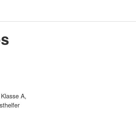
os
 Klasse A,
sthelfer