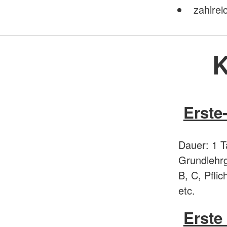
zahlrei
K
Erste
Dauer: 1 T
Grundlehrg
B, C, Pflic
etc.
Erste