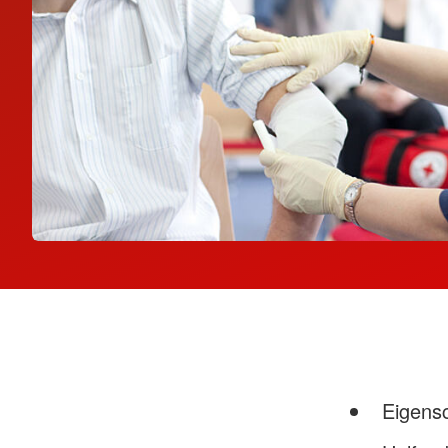
Gesamtübersicht
Kita Homeric
Haus-Not-Ruf
Kita Dünennest
Essens-Liefer-Dienst
Kita Villa Kunterbunt
Kranken-Transport
Kita Regenbogenlan
Hörzeitung
Kita Vosseberg
Kita Nautilus
Angebote für Senioren
Kita Zauberwald
Gesamtübersicht
Gymnastik
Wasser-Gymnastik
Tanzen
Trainings-Kurs Erinnerung und
Konzentration
Eigensc