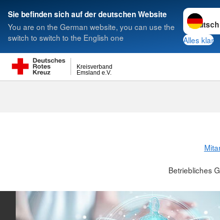
Sprache w
Sie befinden sich auf der deutschen Website
You are on the German website, you can use the
Suche
switch to switch to the English one
Alles klar
Kreisverband
Emsland e.V.
Betriebliche
Mita
Betriebliches