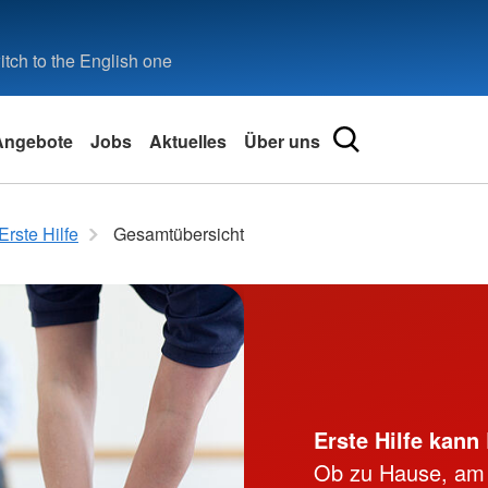
tch to the English one
Angebote
Jobs
Aktuelles
Über uns
Soziales
nigramm
Migration & Integration
Freiwilligigendienste
DRK-Ortsvereine
Erste Hilfe
Erste Hilfe
Gesamtübersicht
Gesamtübersicht
Freiwilliges Soziales Jahr
Gesamt
der Dienst
KMN - Migrationsberatung
Bundesfreiwilligendienst
Kursübersi
ment
Niedersachsen
m
Freiwilligendienste im Ausland
Erste Hilf
MBE - Migrationsberatung für
Angebot für Freiwillige aus dem
erwachsene Zugewanderte
Erste Hilfe
Ausland
Asylverfahrensberatung
Erste Hilf
JuMP Jugend und Migration
Mobile Ret
Papenburg
Safety Firs
Erste Hilfe kann 
Haus Global
Kleiner Le
Ob zu Hause, am Ar
Angebote für Frauen
Download