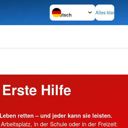
Sprache wechseln zu
Alles klar
Kleiderläden & Co.
Kleiderläden
übersicht
Kleidercontainer
cht
Erste Hilfe
e Ausbildung
DRK-Suchdienst
 Fortbildung
DRK-Suchdienst
e am Kind
Ehrenamt & Engagement
ter
t
Gesamtübersicht
Leben retten – und jeder kann sie leisten.
bensretter
Ehrenamt
beitsplatz, in der Schule oder in der Freizeit:
s
Wohlfahrt und Sozialarbeit