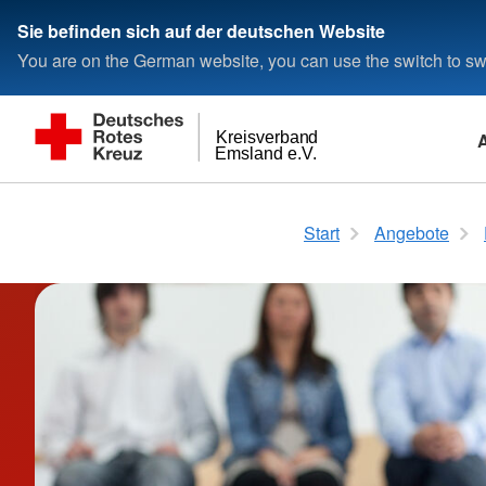
Sie befinden sich auf der deutschen Website
You are on the German website, you can use the switch to swi
Kreisverband
Emsland e.V.
Pflege und Wohnen im Alter
Aktuelle Stellenangebote
Pressearchiv
DRK Emsland Gremien
Jugend, Familie & 
Mitarbeiterbenefits
Ukrainehilfe
Satzung und Orga
Start
Angebote
Ausbildungsinfos
Gesamtübersicht
Gesamtübersicht
Mitarbeitervorteile
Pflegeberatung
Familienunterstützen
Betriebliches
Ausbildungsinfos Rettungsdienst
Gesundheitsmanage
Pflegedienste
DRK-Familienzentru
Ausbildungsinfos Pflegefachkraft
Tagestreffs
Jugendrotkreuz
Kurzzeitpflege
Kurse für Familien
Wohnparks
DRK-Kitas
Betreutes Wohnen
Gesamtübersicht
Alltagshilfen
Kita Hummelhuus