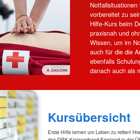
Das Internationale Fest
Notfallsituationen 
Formulare
Migrationsberatung Apps
AGB
vorbereitet zu sei
Hilfe-Kurs beim D
d
Schutz & 
praxisnah und oh
Gesamtübe
Rettungsd
Wissen, um im Notf
IntraRett
auch für die die A
Sanitätsdi
ebenfalls Schulun
Bereitscha
danach auch als m
A. Zelck/DRK
Betreuung
Kursübersicht
Erste Hilfe lernen um Leben zu retten! Hie
des DRK-Kreisverband Emsland in der Übe