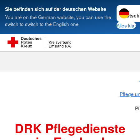
Sprache w
Sie befinden sich auf der deutschen Website
You are on the German website, you can use the
Suche
switch to switch to the English one
Alles klar
Kreisverband
Emsland e.V.
Pflegedienst
Pflege u
Pf
DRK Pflegedienste