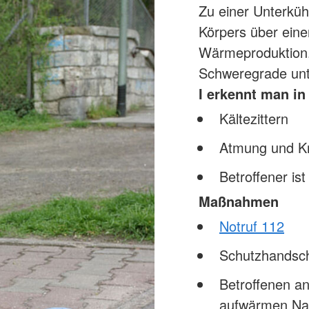
Zu einer Unterkü
Körpers über eine
Wärmeproduktion. 
Schweregrade unte
I erkennt man in
Kältezittern
Atmung und Kre
Betroffener is
Maßnahmen
Notruf 112
Schutzhandsc
Betroffenen a
aufwärmen Nas