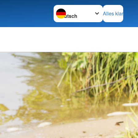
Sprache wechseln zu
Alles klar
Kleiderläden & Co.
rsicht
Kleiderläden
cht
Kleidercontainer
e Ausbildung
DRK-Suchdienst
 Fortbildung
DRK-Suchdienst
e am Kind
ter
Ehrenamt & Engagement
t
Gesamtübersicht
bensretter
Ehrenamt
s
Wohlfahrt und Sozialarbeit