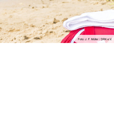
 und Anträge
Spenden
Blutspendetermine
Rettung
Bereitschaften
Schnelleinsatzgruppe
rsicht
ienst
Das DRK
Foto: J. F. Müller / DRK e.V.
Gesamtübersicht
enst
Grundsätze
ften
DRK Leitbild
sdienst
Auftrag
Geschichte