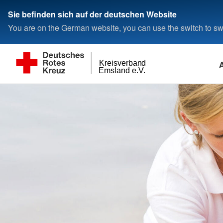
Sie befinden sich auf der deutschen Website
You are on the German website, you can use the switch to swi
Kreisverband
Emsland e.V.
Pflege und Wohnen im Alter
Aktuelle Stellenangebote
Pressearchiv
DRK Emsland Gremien
Jugend, Familie & 
Mitarbeiterbenefits
Ukrainehilfe
Satzung und Orga
Ausbildungsinfos
Gesamtübersicht
Gesamtübersicht
Mitarbeitervorteile
Pflegeberatung
Familienunterstützen
Betriebliches
Ausbildungsinfos Rettungsdienst
Gesundheitsmanage
Pflegedienste
DRK-Familienzentru
Ausbildungsinfos Pflegefachkraft
Tagestreffs
Jugendrotkreuz
Kurzzeitpflege
Kurse für Familien
Wohnparks
DRK-Kitas
Betreutes Wohnen
Gesamtübersicht
Alltagshilfen
Kita Hummelhuus