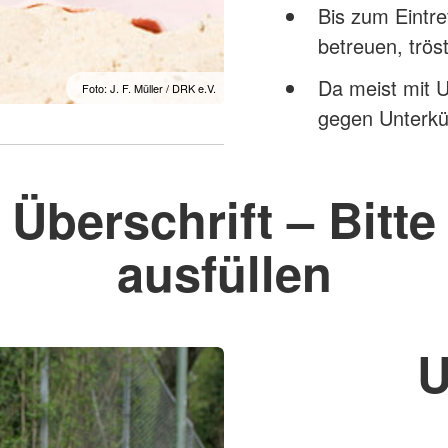
Bis zum Eintre
betreuen, trö
Da meist mit
Foto: J. F. Müller / DRK e.V.
gegen Unterkü
Überschrift – Bitte
ausfüllen
U