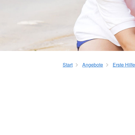
Gesamtübersicht
Kita Homeric
Hausnotruf
Kita Dünennest
Essen auf Rädern
Kita Villa Kunterbunt
Krankentransport
Kita Regenbogenlan
Hörzeitung
Kita Vosseberg
Kita Nautilus
Angebote für Senioren
Kita Zauberwald
Gesamtübersicht
Gymnastik
Start
Angebote
Erste Hilfe
Wassergymnastik
Tanzen
Seniorennachmittag