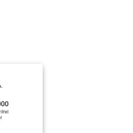
.
00
nfrei
r