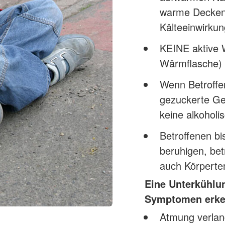
warme Decken/
Kälteeinwirku
KEINE aktive 
Wärmflasche) 
Wenn Betroffen
gezuckerte Ge
keine alkoholi
Betroffenen bi
beruhigen, bet
auch Körperte
Eine Unterkühlun
Symptomen erke
Atmung verlan