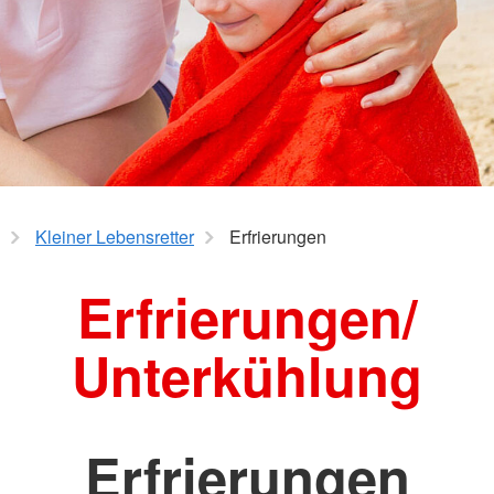
Das Internationale Fest
Formulare
Migrationsberatung Apps
AGB
Schutz & 
d
Gesamtübe
Rettungsd
IntraRett
Sanitätsdi
Bereitscha
Kleiner Lebensretter
Erfrierungen
Betreuung
Erfrierungen/
Unterkühlung
Erfrierungen