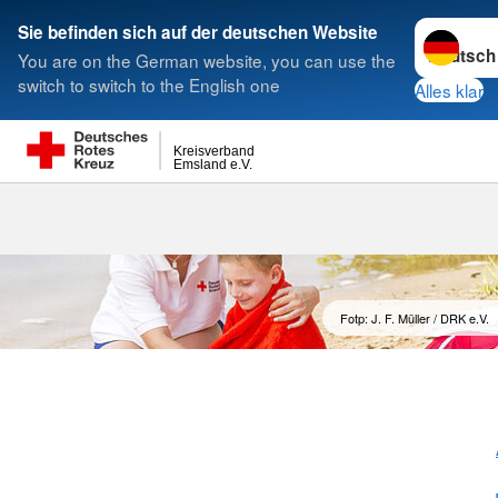
Sprache w
Sie befinden sich auf der deutschen Website
You are on the German website, you can use the
Suche
switch to switch to the English one
Alles klar
Kreisverband
Emsland e.V.
Fotp: J. F. Müller / DRK e.V.