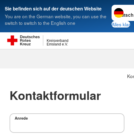
Sprache w
Sie befinden sich auf der deutschen Website
You are on the German website, you can use the
Suche
switch to switch to the English one
Alles klar
Kreisverband
Emsland e.V.
Kon
Kontaktformular
Anrede