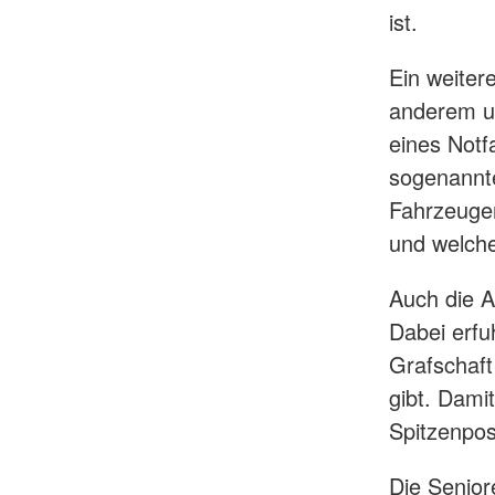
ist.
Ein weiter
anderem um
eines Notf
sogenannte
Fahrzeugen
und welche
Auch die A
Dabei erfu
Grafschaf
gibt. Dami
Spitzenposi
Die Senior