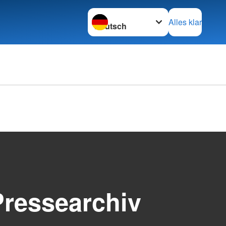
Sprache wechseln zu
Alles klar
Kleiderläden & Co.
rsicht
Kleiderläden
cht
Kleidercontainer
e Ausbildung
DRK-Suchdienst
 Fortbildung
DRK-Suchdienst
e am Kind
ter
Ehrenamt & Engagement
Pressearchiv
t
Gesamtübersicht
bensretter
Ehrenamt
s
Wohlfahrt und Sozialarbeit