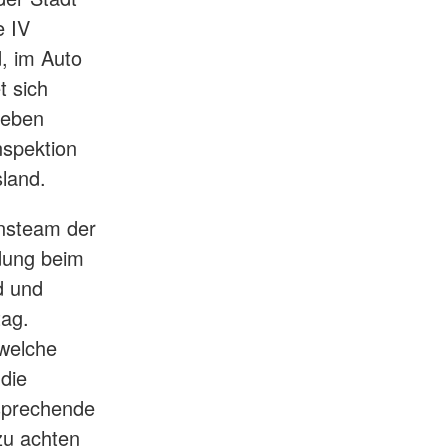
e IV
d, im Auto
t sich
Leben
nspektion
land.
onsteam der
ldung beim
d und
tag.
 welche
die
ntsprechende
zu achten