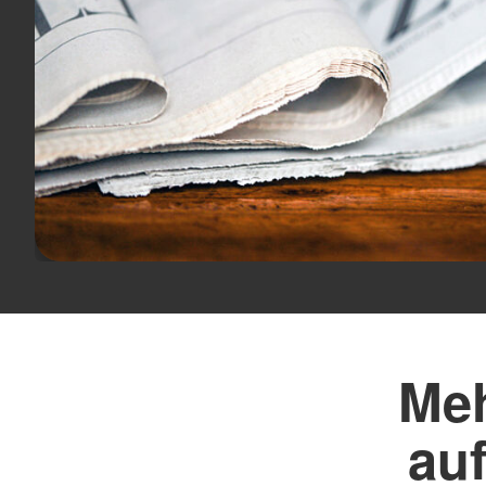
Gesamtübersicht
Kita Homeric
Hausnotruf
Kita Dünennest
Essen auf Rädern
Kita Villa Kunterbunt
Krankentransport
Kita Regenbogenlan
Hörzeitung
Kita Vosseberg
Kita Nautilus
Angebote für Senioren
Kita Zauberwald
Gesamtübersicht
Gymnastik
Wassergymnastik
Tanzen
Seniorennachmittag
Meh
au