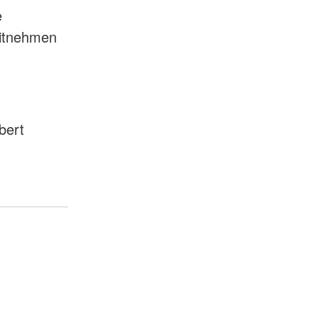
e
mitnehmen
bert