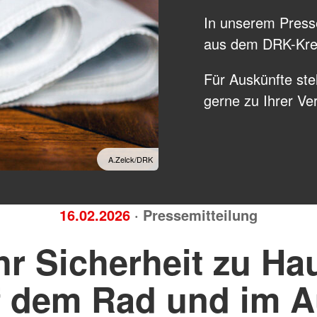
Das Internationale Fest
Formulare
In unserem Presse
Migrationsberatung Apps
AGB
aus dem DRK-Krei
Schutz & 
d
Gesamtübe
Für Auskünfte ste
Rettungsd
gerne zu Ihrer V
IntraRett
Sanitätsdi
Bereitscha
Betreuung
A.Zelck/DRK
16.02.2026
· Pressemitteilung
r Sicherheit zu Ha
f dem Rad und im A