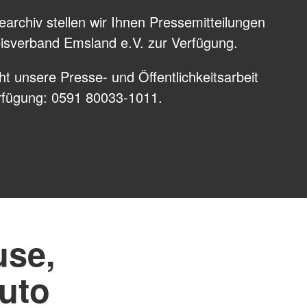
 und Anträge
Spenden
archiv stellen wir Ihnen Pressemitteilungen
Blutspendetermine
sverband Emsland e.V. zur Verfügung.
Rettung
Bereitschaften
Schnelleinsatzgruppe
rsicht
ht unsere Presse- und Öffentlichkeitsarbeit
ienst
Das DRK
erfügung: 0591 80033-1011.
Gesamtübersicht
enst
Grundsätze
ften
DRK Leitbild
sdienst
Auftrag
Geschichte
use,
uto