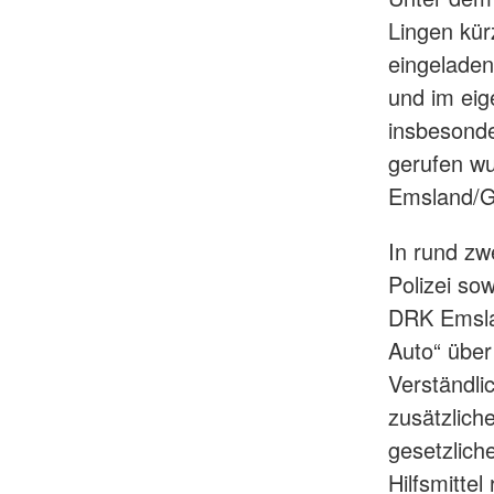
Lingen kürz
eingeladen
und im eig
insbesonde
gerufen wu
Emsland/G
In rund zw
Polizei so
DRK Emslan
Auto“ über
Verständli
zusätzlich
gesetzliche
Hilfsmitte